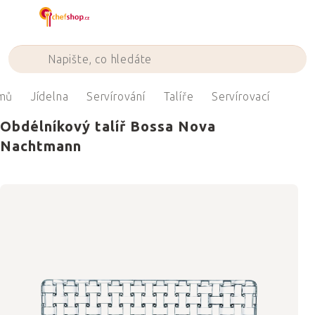
Přejít
na
obsah
mů
Jídelna
Servírování
Talíře
Servírovací
Obdélníkový talíř Bossa Nova
Nachtmann