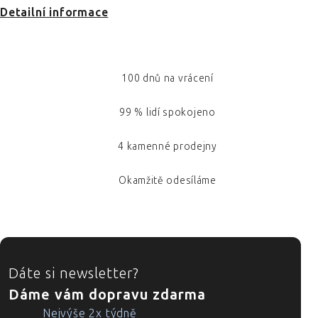
Detailní informace
100 dnů na vrácení
99 % lidí spokojeno
4 kamenné prodejny
Okamžitě odesíláme
ZÁPATÍ
Dáte si newsletter?
Dáme vám dopravu zdarma
Nejvýše 2x týdně