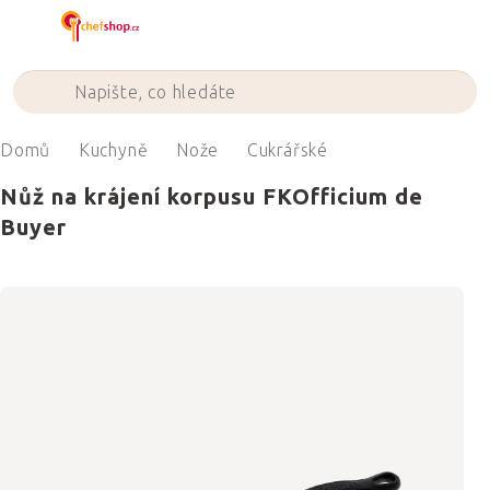
Přejít
na
obsah
Domů
Kuchyně
Nože
Cukrářské
Nůž na krájení korpusu FKOfficium de
Buyer