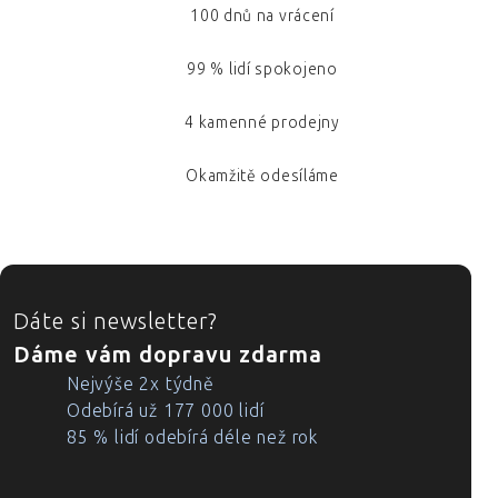
100 dnů na vrácení
99 % lidí spokojeno
4 kamenné prodejny
Okamžitě odesíláme
ZÁPATÍ
Dáte si newsletter?
Dáme vám dopravu zdarma
Nejvýše 2x týdně
Odebírá už 177 000 lidí
85 % lidí odebírá déle než rok