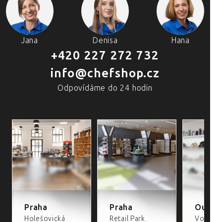
Jana
Denisa
Hana
+420 227 272 732
info@chefshop.cz
Odpovídáme do 24 hodin
4 PRODEJNY A ŠKOLA VAŘENÍ
Praha
Praha
Outlet
Holešovická
Retail Park
Volta Re