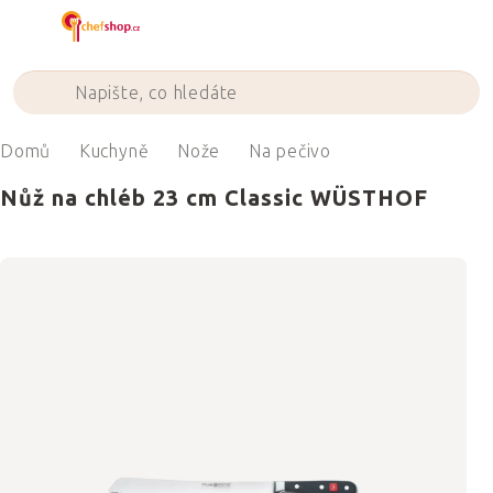
Přejít
na
obsah
Domů
Kuchyně
Nože
Na pečivo
Nůž na chléb 23 cm Classic WÜSTHOF