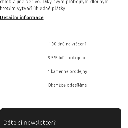
chléb a jiné pečivo. Díky svým průbojným dlouhým
hrotům vytváří úhledné plátky.
Detailní informace
100 dnů na vrácení
99 % lidí spokojeno
4 kamenné prodejny
Okamžitě odesíláme
ZÁPATÍ
Dáte si newsletter?