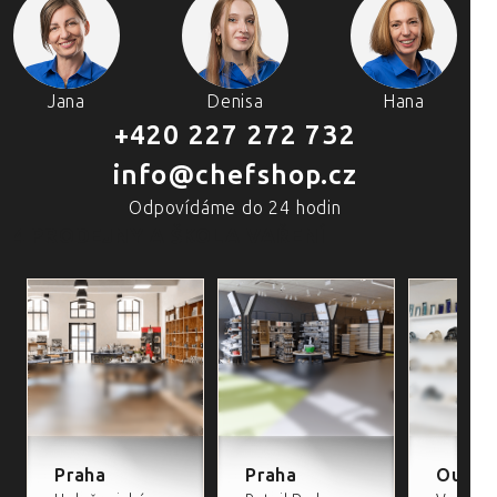
Jana
Denisa
Hana
+420 227 272 732
info@chefshop.cz
Odpovídáme do 24 hodin
4 PRODEJNY A ŠKOLA VAŘENÍ
Praha
Praha
Outlet