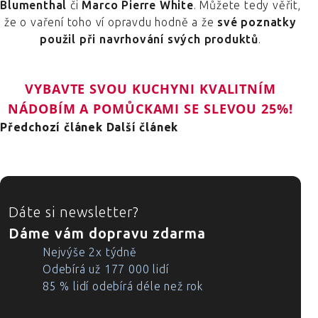
Blumenthal
či
Marco Pierre White
. Můžete tedy věřit,
že o vaření toho ví opravdu hodně a že
své poznatky
použil při navrhování svých produktů
.
VYBAVTE SVOU KUCHYNI KVALITNÍM
NÁDOBÍM A POMŮCKAMI SE SLEVOU 25%!
Předchozí článek
Další článek
ZÁPATÍ
Dáte si newsletter?
Dáme vám dopravu zdarma
Nejvýše 2x týdně
Odebírá už 177 000 lidí
85 % lidí odebírá déle než rok