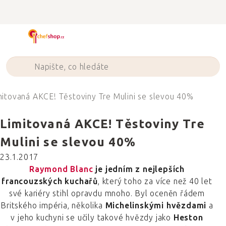
Přejít
na
obsah
mitovaná AKCE! Těstoviny Tre Mulini se slevou 40%
Limitovaná AKCE! Těstoviny Tre
Mulini se slevou 40%
23.1.2017
Raymond Blanc
je jedním z nejlepších
francouzských kuchařů
, který toho za více než 40 let
své kariéry stihl opravdu mnoho. Byl oceněn řádem
Britského impéria, několika
Michelinskými hvězdami
a
v jeho kuchyni se učily takové hvězdy jako
Heston