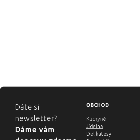
ZÁPATÍ
OBCHOD
Dáte si
newsletter?
Kuchyně
Jídelna
Dáme vám
Delikatesy