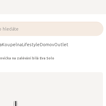
a
Koupelna
Lifestyle
Domov
Outlet
nvička na zalévání bílá Eva Solo