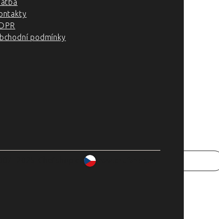
latba
ontakty
DPR
bchodní podmínky
007–2025 Chefshop.cz
www.chefshop.cz