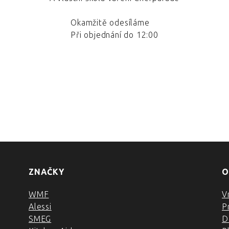
Okamžitě odesíláme
Při objednání do 12:00
ZNAČKY
O
WMF
V
Alessi
P
SMEG
D