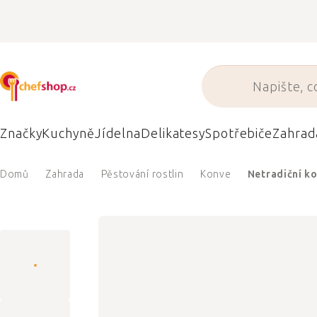
Přejít
na
obsah
Značky
Kuchyně
Jídelna
Delikatesy
Spotřebiče
Zahrad
Domů
Zahrada
Pěstování rostlin
Konve
Netradiční ko