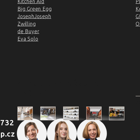
Kitchen Aid
P
Big Green Egg
K
JosephJoseph
G
Zwilling
O
de Buyer
Eva Solo
4 PRODEJNY A ŠKOLA
VAŘENÍ
2
 732
Škola
p.cz
Praha
Praha
Outlet
Brno
vaření