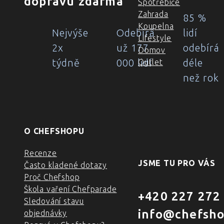
dopravu zdarma
Spotřebiče
Zahrada
85 %
Koupelna
Nejvýše
Odebírá
lidí
Lifestyle
2x
už 177
odebírá
Domov
týdně
000 lidí
déle
Outlet
než rok
O CHEFSHOPU
Recenze
JSME TU PRO VÁS
Často kladené dotazy
Proč Chefshop
Škola vaření Chefparade
+420 227 272
Sledování stavu
info@chefsho
objednávky