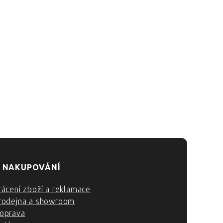
 NAKUPOVÁNÍ
rácení zboží a reklamace
rodejna a showroom
oprava