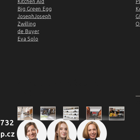
Kitchen Aid
P
Big Green Egg
K
JosephJoseph
G
Zwilling
O
de Buyer
Eva Solo
4 PRODEJNY A ŠKOLA
VAŘENÍ
2
 732
Škola
p.cz
Praha
Praha
Outlet
Brno
vaření