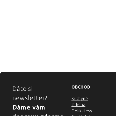
ZÁPATÍ
OBCHOD
Dáte si
newsletter?
Kuchyně
Jídelna
Dáme vám
Delikatesy