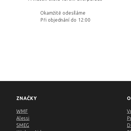
Okamžitě odesíláme
Při objednání do 12:00
ZNAČKY
O
WMF
V
Alessi
P
SMEG
D