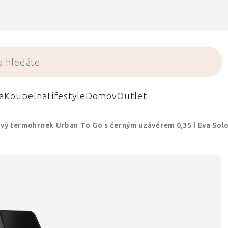
a
Koupelna
Lifestyle
Domov
Outlet
vý termohrnek Urban To Go s černým uzávěrem 0,35 l Eva Sol