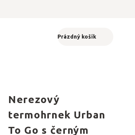
Prázdný košík
Nákupní košík
o
Nerezový
termohrnek Urban
To Go s černým