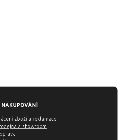
 NAKUPOVÁNÍ
rácení zboží a reklamace
rodejna a showroom
oprava