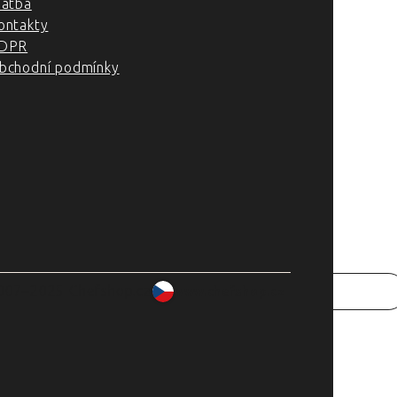
latba
ontakty
DPR
bchodní podmínky
007–2025 Chefshop.cz
www.chefshop.cz