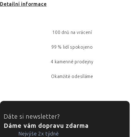
Detailní informace
100 dnů na vrácení
99 % lidí spokojeno
4 kamenné prodejny
Okamžitě odesíláme
ZÁPATÍ
Dáte si newsletter?
Dáme vám dopravu zdarma
Nejvýše 2x týdně