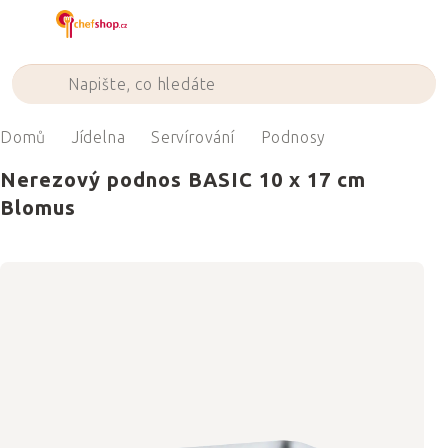
Přejít
na
obsah
Domů
Jídelna
Servírování
Podnosy
Nerezový podnos BASIC 10 x 17 cm
Blomus