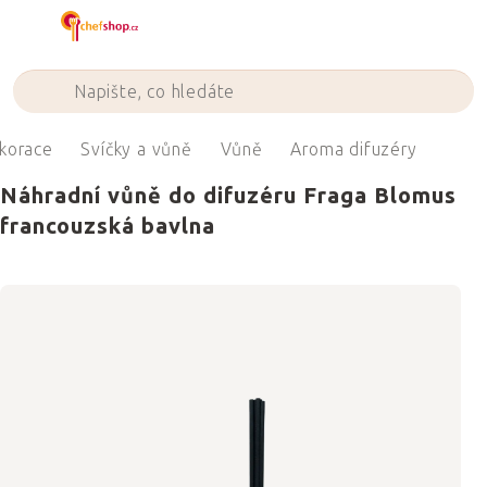
Přejít
na
obsah
korace
Svíčky a vůně
Vůně
Aroma difuzéry
Náhradní vůně do difuzéru Fraga Blomus
francouzská bavlna