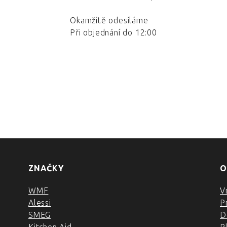
Okamžitě odesíláme
Při objednání do 12:00
ZNAČKY
O
WMF
V
Alessi
P
SMEG
D