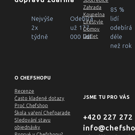
Spotřebiče
Zahrada
85 %
Koupelna
Nejvýše
Odebírá
lidí
Lifestyle
2x
už 177
odebírá
Domov
týdně
000 lidí
déle
Outlet
než rok
O CHEFSHOPU
Recenze
JSME TU PRO VÁS
Často kladené dotazy
Proč Chefshop
Škola vaření Chefparade
+420 227 272
Sledování stavu
info@chefsho
objednávky
Poprvé v Chefshopu?