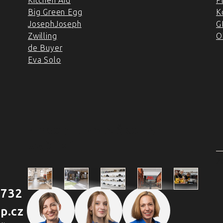
Kitchen Aid
P
Big Green Egg
K
JosephJoseph
G
Zwilling
O
de Buyer
Eva Solo
4 PRODEJNY A ŠKOLA
VAŘENÍ
2
 732
Škola
p.cz
Praha
Praha
Outlet
Brno
vaření
Holešovická
Retail Park
Náměstí