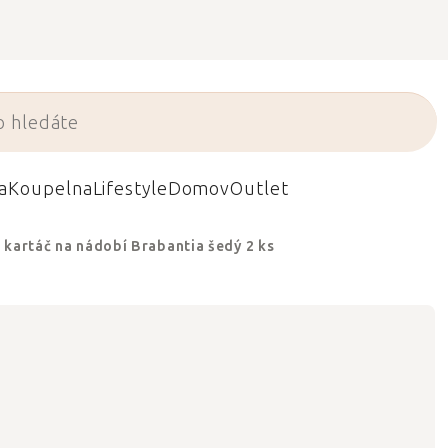
a
Koupelna
Lifestyle
Domov
Outlet
 kartáč na nádobí Brabantia šedý 2 ks