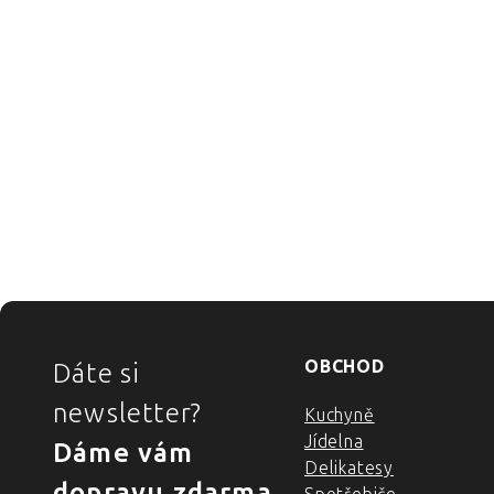
ZÁPATÍ
OBCHOD
Dáte si
newsletter?
Kuchyně
Jídelna
Dáme vám
Delikatesy
dopravu zdarma