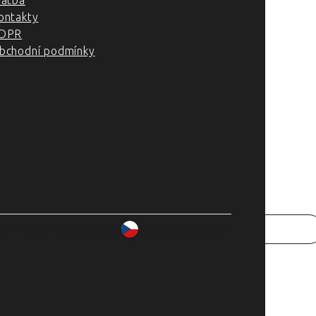
latba
ontakty
DPR
bchodní podmínky
007–2025 Chefshop.cz
www.chefshop.cz