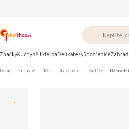
Přejít
na
obsah
Značky
Kuchyně
Jídelna
Delikatesy
Spotřebiče
Zahrad
Domů
Kuchyně
Úklid
Mytí nádobí
Kartáče
Náhradní