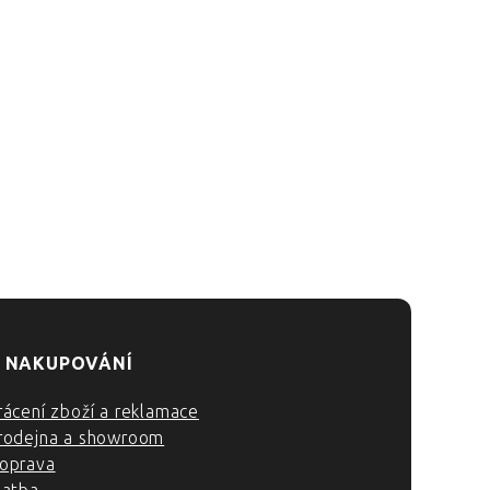
 NAKUPOVÁNÍ
rácení zboží a reklamace
rodejna a showroom
oprava