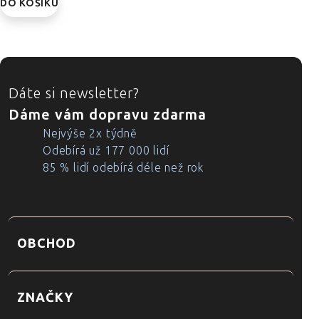
DO KOŠÍKU
ZÁPATÍ
Dáte si newsletter?
Dáme vám dopravu zdarma
Nejvýše 2x týdně
Odebírá už 177 000 lidí
85 % lidí odebírá déle než rok
OBCHOD
ZNAČKY