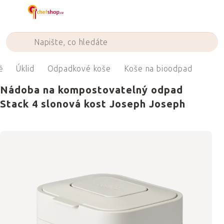
Přejít
na
obsah
ě
Úklid
Odpadkové koše
Koše na bioodpad
Nádoba na kompostovatelný odpad
Stack 4 slonová kost Joseph Joseph