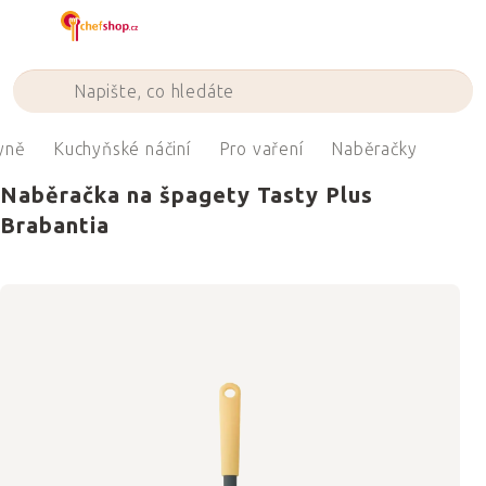
Přejít
na
obsah
yně
Kuchyňské náčiní
Pro vaření
Naběračky
Naběračka na špagety Tasty Plus
Brabantia