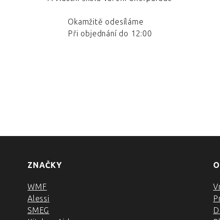
Okamžitě odesíláme
Při objednání do 12:00
ZNAČKY
O
WMF
V
Alessi
P
SMEG
D