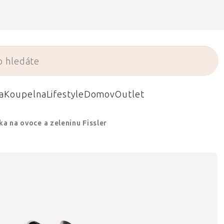
a
Koupelna
Lifestyle
Domov
Outlet
ka na ovoce a zeleninu Fissler