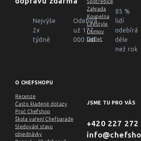
dopravu zdarma
Spotřebiče
Zahrada
85 %
Koupelna
Nejvýše
Odebírá
lidí
Lifestyle
2x
už 177
odebírá
Domov
týdně
000 lidí
déle
Outlet
než rok
O CHEFSHOPU
Recenze
JSME TU PRO VÁS
Často kladené dotazy
Proč Chefshop
Škola vaření Chefparade
+420 227 272
Sledování stavu
info@chefsho
objednávky