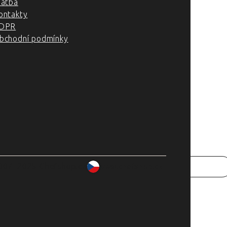
latba
ontakty
DPR
bchodní podmínky
007–2025 Chefshop.cz
www.chefshop.cz