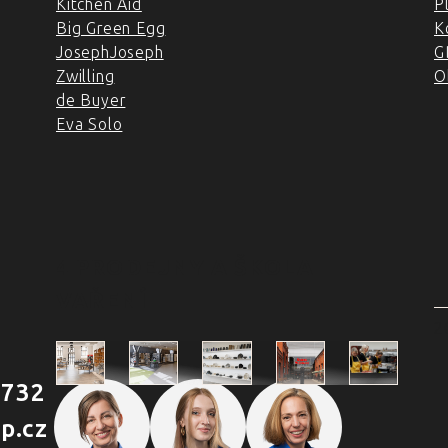
Kitchen Aid
P
Big Green Egg
K
JosephJoseph
G
Zwilling
O
de Buyer
Eva Solo
4 PRODEJNY A ŠKOLA
VAŘENÍ
2
 732
Škola
p.cz
Praha
Praha
Outlet
Brno
vaření