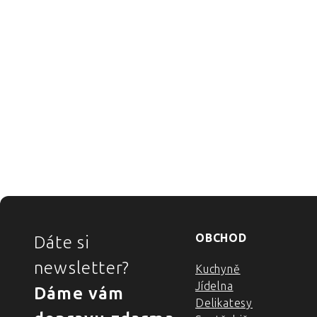
ZÁPATÍ
OBCHOD
Dáte si
newsletter?
Kuchyně
Jídelna
Dáme vám
Delikatesy