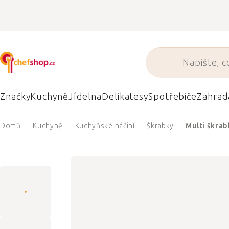
Přejít
na
obsah
Značky
Kuchyně
Jídelna
Delikatesy
Spotřebiče
Zahrad
Domů
Kuchyně
Kuchyňské náčiní
Škrabky
Multi škrab