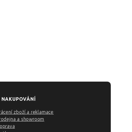
 NAKUPOVÁNÍ
rácení zboží a reklamace
rodejna a showroom
oprava