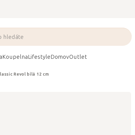
a
Koupelna
Lifestyle
Domov
Outlet
lassic Revol bílá 12 cm