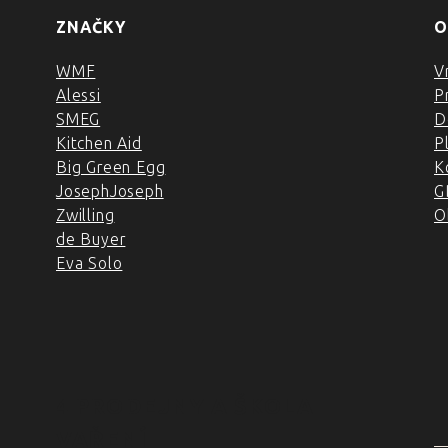
ZNAČKY
O
WMF
V
Alessi
P
SMEG
D
Kitchen Aid
P
Big Green Egg
K
JosephJoseph
G
Zwilling
O
de Buyer
Eva Solo
4 PRODEJNY A ŠKOLA
VAŘENÍ