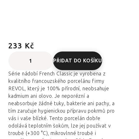
233 Kč
PŘIDAT DO KOŠÍKU
Série nádobí French Classic je vyrobena z
kvalitního francouzského porcelánu firmy
REVOL, který je 100% přírodní, neobsahuje
kadmium ani olovo. Je neporézní a
neabsorbuje žádné tuky, bakterie ani pachy, a
tím zaručuje hygienickou přípravu pokrmů pro
vás i vaše blízké. Tento porcelán dobře
odolává teplotním šokům, lze jej používat v
troubě (+300 °C), mikrovlnné troubě i