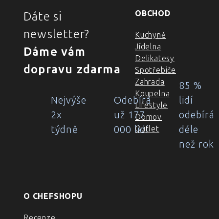
OBCHOD
Dáte si
newsletter?
Kuchyně
Jídelna
Dáme vám
Delikatesy
dopravu zdarma
Spotřebiče
Zahrada
85 %
Koupelna
Nejvýše
Odebírá
lidí
Lifestyle
2x
už 177
odebírá
Domov
týdně
000 lidí
déle
Outlet
než rok
O CHEFSHOPU
Recenze