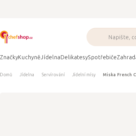
Přejít
na
obsah
Značky
Kuchyně
Jídelna
Delikatesy
Spotřebiče
Zahrad
Domů
Jídelna
Servírování
Jídelní mísy
Miska French C