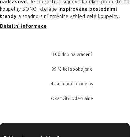
nadčasově
. Je součástí designové kolekce produktů do
koupelny SONO, která je
inspirována posledními
trendy
a snadno s ní změníte vzhled celé koupelny.
Detailní informace
100 dnů na vrácení
99 % lidí spokojeno
4 kamenné prodejny
Okamžitě odesíláme
ZÁPATÍ