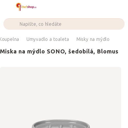
Přejít
na
obsah
Koupelna
Umyvadlo a toaleta
Misky na mýdlo
Miska na mýdlo SONO, šedobílá, Blomus