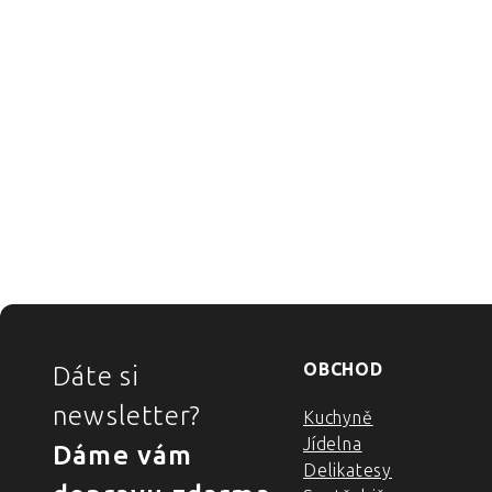
ZÁPATÍ
OBCHOD
Dáte si
newsletter?
Kuchyně
Jídelna
Dáme vám
Delikatesy