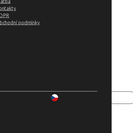
latba
ontakty
DPR
bchodní podmínky
007–2025 Chefshop.cz
www.chefshop.cz