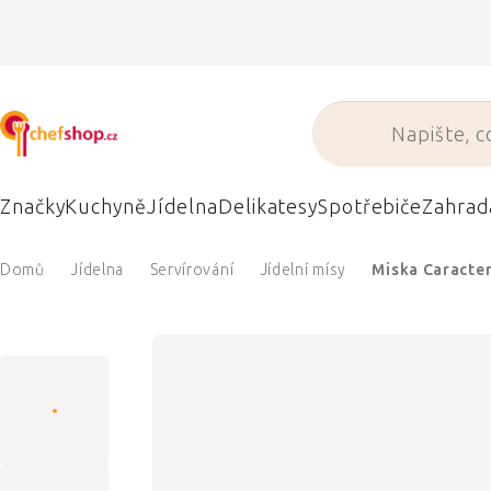
Přejít
na
obsah
Značky
Kuchyně
Jídelna
Delikatesy
Spotřebiče
Zahrad
Domů
Jídelna
Servírování
Jídelní mísy
Miska Caracter