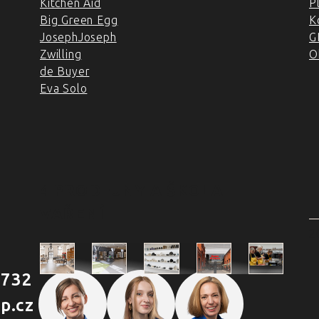
Kitchen Aid
P
Big Green Egg
K
JosephJoseph
G
Zwilling
O
de Buyer
Eva Solo
4 PRODEJNY A ŠKOLA
VAŘENÍ
2
 732
Škola
p.cz
Praha
Praha
Outlet
Brno
vaření