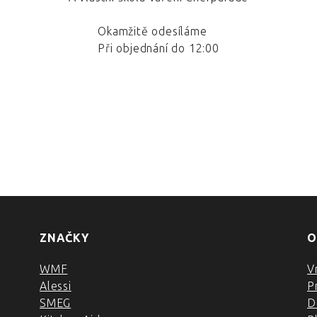
Okamžitě odesíláme
Při objednání do 12:00
ZNAČKY
O
WMF
V
Alessi
P
SMEG
D