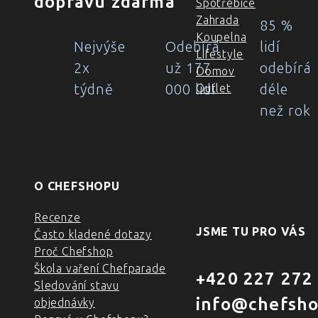
dopravu zdarma
Spotřebiče
Zahrada
85 %
Koupelna
Nejvýše
Odebírá
lidí
Lifestyle
2x
už 177
odebírá
Domov
týdně
000 lidí
déle
Outlet
než rok
O CHEFSHOPU
Recenze
JSME TU PRO VÁS
Často kladené dotazy
Proč Chefshop
Škola vaření Chefparade
+420 227 272
Sledování stavu
info@chefsho
objednávky