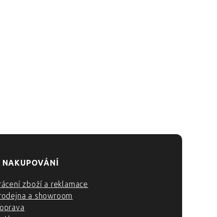
 NAKUPOVÁNÍ
rácení zboží a reklamace
rodejna a showroom
oprava