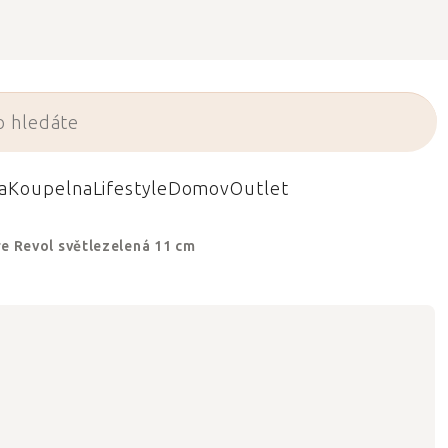
a
Koupelna
Lifestyle
Domov
Outlet
e Revol světlezelená 11 cm