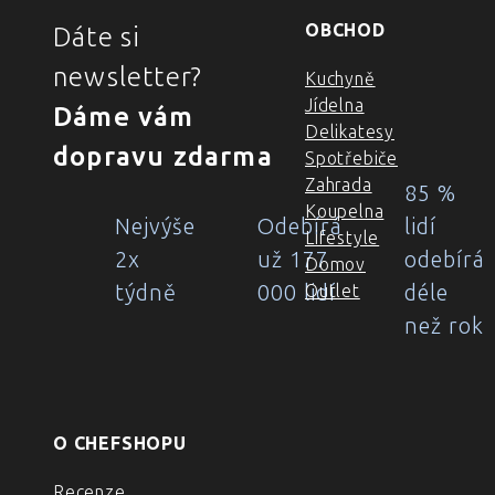
OBCHOD
Dáte si
newsletter?
Kuchyně
Jídelna
Dáme vám
Delikatesy
dopravu zdarma
Spotřebiče
Zahrada
85 %
Koupelna
Nejvýše
Odebírá
lidí
Lifestyle
2x
už 177
odebírá
Domov
týdně
000 lidí
déle
Outlet
než rok
O CHEFSHOPU
Recenze