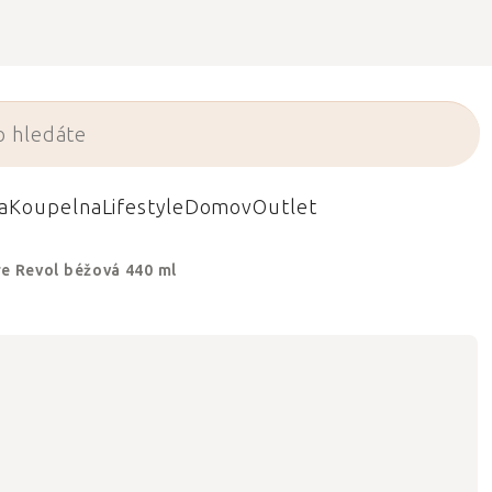
a
Koupelna
Lifestyle
Domov
Outlet
e Revol béžová 440 ml