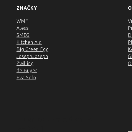
ZNAČKY
O
WMF
V
Alessi
P
SMEG
D
Kitchen Aid
P
Big Green Egg
K
JosephJoseph
G
Zwilling
O
de Buyer
Eva Solo
4 PRODEJNY A ŠKOLA
VAŘENÍ