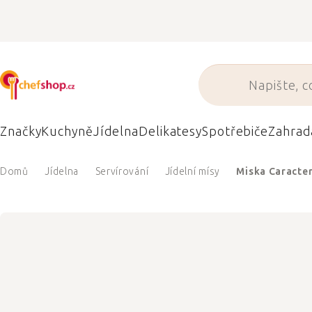
Přejít
na
obsah
Značky
Kuchyně
Jídelna
Delikatesy
Spotřebiče
Zahrad
Domů
Jídelna
Servírování
Jídelní mísy
Miska Caracter