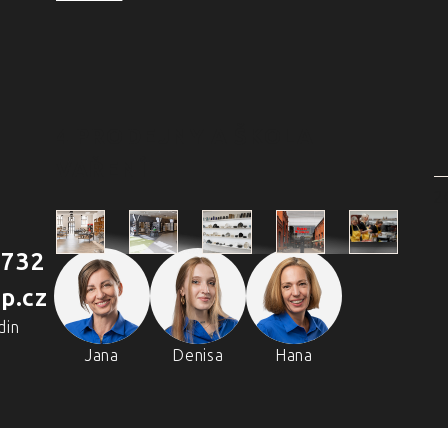
4 PRODEJNY A ŠKOLA
VAŘENÍ
2
 732
Škola
p.cz
Praha
Praha
Outlet
Brno
vaření
Holešovická
Retail Park
Praha
Náměstí
din
Chefpa
tržnice
Štěrboholy
Svobody
Volta
Jana
Denisa
Hana
Holešovi
Real
tržnice
Zličín