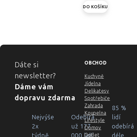
DO KOŠÍKU
ZÁPATÍ
OBCHOD
Dáte si
newsletter?
Kuchyně
Jídelna
Dáme vám
Delikatesy
dopravu zdarma
Spotřebiče
Zahrada
85 %
Koupelna
Nejvýše
Odebírá
lidí
Lifestyle
2x
už 177
odebírá
Domov
týdně
000 lidí
déle
Outlet