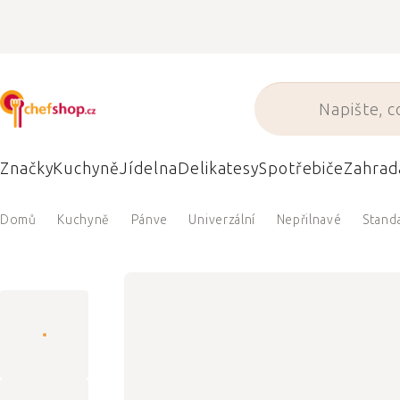
Přejít
na
obsah
Značky
Kuchyně
Jídelna
Delikatesy
Spotřebiče
Zahrad
Domů
Kuchyně
Pánve
Univerzální
Nepřilnavé
Stand