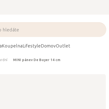
a
Koupelna
Lifestyle
Domov
Outlet
ardní
MINI pánev De Buyer 14 cm