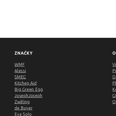
ZNAČKY
O
WMF
V
Alessi
P
SMEG
D
Kitchen Aid
P
Big Green Egg
K
JosephJoseph
G
Zwilling
O
de Buyer
Eva Solo