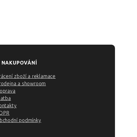
 NAKUPOVÁNÍ
rácení zboží a reklamace
rodejna a showroom
oprava
latba
ontakty
DPR
bchodní podmínky