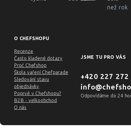
než rok
O CHEFSHOPU
Recenze
JSME TU PRO VÁS
Často kladené dotazy
Proč Chefshop
Škola vaření Chefparade
+420 227 272
Sledování stavu
info@chefsho
objednávky
Poprvé v Chefshopu?
Odpovídáme do 24 ho
B2B - velkoobchod
O nás