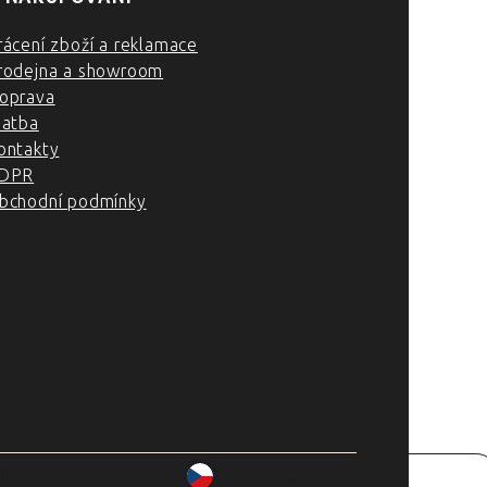
rácení zboží a reklamace
rodejna a showroom
oprava
latba
ontakty
DPR
bchodní podmínky
007–2025 Chefshop.cz
www.chefshop.cz