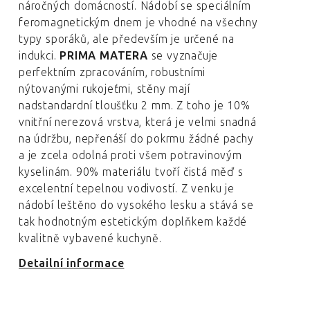
náročných domácností. Nádobí se speciálním
feromagnetickým dnem je vhodné na všechny
typy sporáků, ale především je určené na
indukci.
PRIMA MATERA
se vyznačuje
perfektním zpracováním, robustními
nýtovanými rukojeťmi, stěny mají
nadstandardní tloušťku 2 mm. Z toho je 10%
vnitřní nerezová vrstva, která je velmi snadná
na údržbu, nepřenáší do pokrmu žádné pachy
a je zcela odolná proti všem potravinovým
kyselinám. 90% materiálu tvoří čistá měď s
excelentní tepelnou vodivostí. Z venku je
nádobí leštěno do vysokého lesku a stává se
tak hodnotným estetickým doplňkem každé
kvalitně vybavené kuchyně.
Detailní informace