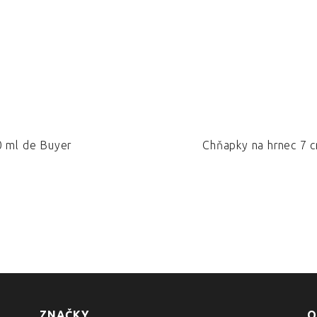
0 ml de Buyer
Chňapky na hrnec 7 c
ZNAČKY
O