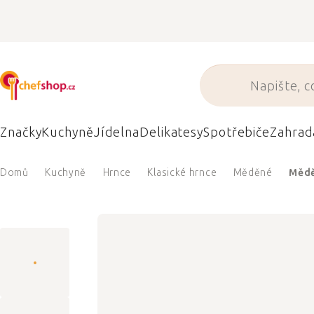
Přejít
na
obsah
Značky
Kuchyně
Jídelna
Delikatesy
Spotřebiče
Zahrad
Domů
Kuchyně
Hrnce
Klasické hrnce
Měděné
Mědě