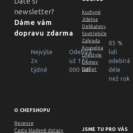
Dáte si
newsletter?
Kuchyně
Jídelna
Dáme vám
Delikatesy
dopravu zdarma
Spotřebiče
Zahrada
85 %
Koupelna
Nejvýše
Odebírá
lidí
Lifestyle
2x
už 177
odebírá
Domov
týdně
000 lidí
déle
Outlet
než rok
O CHEFSHOPU
Recenze
JSME TU PRO VÁS
Často kladené dotazy