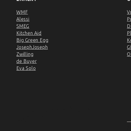
WMF
V
Alessi
P
SMEG
D
Kitchen Aid
P
Big Green Egg
K
JosephJoseph
G
Zwilling
O
de Buyer
Eva Solo
4 PRODEJNY A ŠKOLA
VAŘENÍ
2