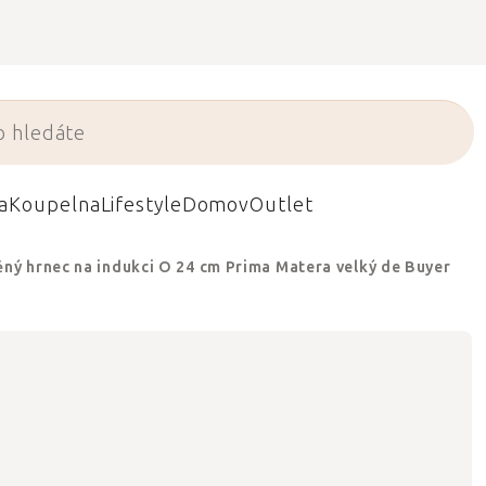
a
Koupelna
Lifestyle
Domov
Outlet
ný hrnec na indukci O 24 cm Prima Matera velký de Buyer