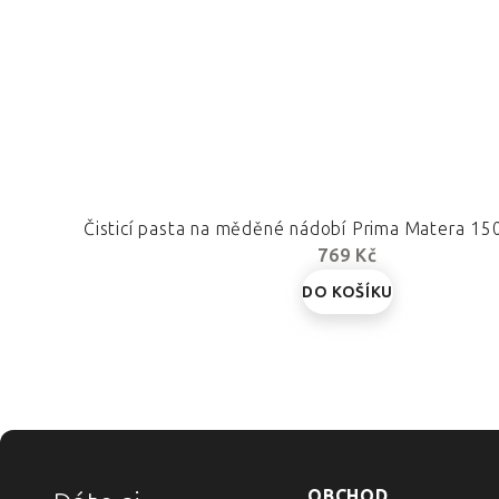
Čisticí pasta na měděné nádobí Prima Matera 15
769 Kč
DO KOŠÍKU
ZÁPATÍ
OBCHOD