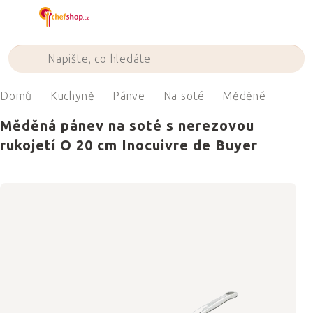
Přejít
na
obsah
Domů
Kuchyně
Pánve
Na soté
Měděné
Měděná pánev na soté s nerezovou
rukojetí O 20 cm Inocuivre de Buyer