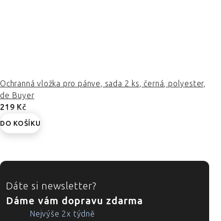
Ochranná vložka pro pánve, sada 2 ks, černá, polyester,
de Buyer
219 Kč
DO KOŠÍKU
ZÁPATÍ
Dáte si newsletter?
Dáme vám dopravu zdarma
Nejvýše 2x týdně