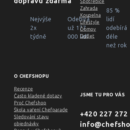
dopravu zdarma
Spotřebiče
Zahrada
85 %
Koupelna
Nejvýše
Odebírá
lidí
Lifestyle
2x
už 177
odebírá
Domov
týdně
000 lidí
déle
Outlet
než rok
O CHEFSHOPU
Recenze
JSME TU PRO VÁS
Často kladené dotazy
Proč Chefshop
Škola vaření Chefparade
+420 227 272
Sledování stavu
info@chefsho
objednávky