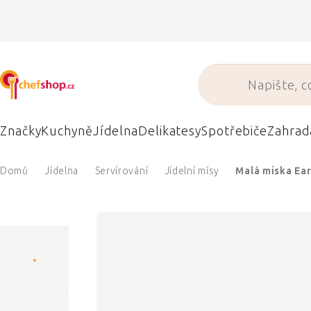
Přejít
na
obsah
Značky
Kuchyně
Jídelna
Delikatesy
Spotřebiče
Zahrad
Domů
Jídelna
Servírování
Jídelní mísy
Malá miska Ear