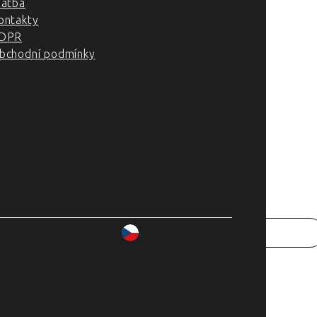
latba
ontakty
DPR
bchodní podmínky
007–2025 Chefshop.cz
www.chefshop.cz