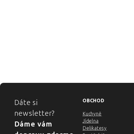
ZÁPATÍ
OBCHOD
Dáte si
newsletter?
Kuchyně
Jídelna
Dáme vám
Delikatesy