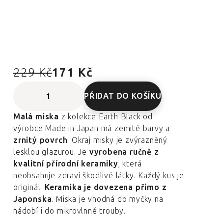
229 Kč
171 Kč
PŘIDAT DO KOŠÍKU
Malá miska
z kolekce Earth Black od
výrobce Made in Japan má zemité barvy a
zrnitý povrch
. Okraj misky je zvýrazněný
lesklou glazurou. Je
vyrobena ručně z
kvalitní přírodní keramiky
, která
neobsahuje zdraví škodlivé látky. Každý kus je
originál.
Keramika je dovezena přímo z
Japonska
. Miska je vhodná do myčky na
nádobí i do mikrovlnné trouby.