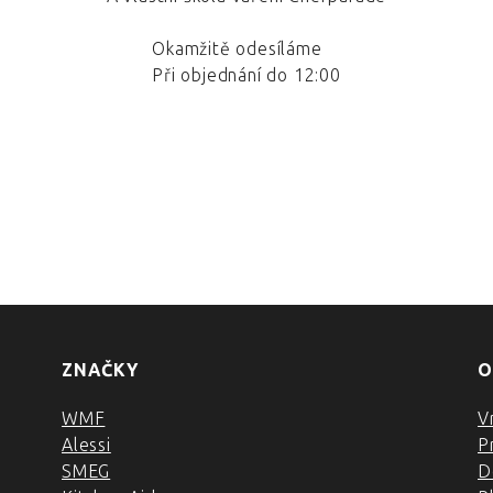
Okamžitě odesíláme
Při objednání do 12:00
ZNAČKY
O
WMF
V
Alessi
P
SMEG
D