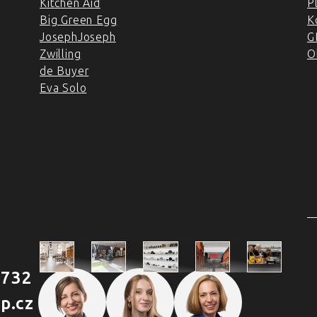
Kitchen Aid
P
Big Green Egg
K
JosephJoseph
G
Zwilling
O
de Buyer
Eva Solo
4 PRODEJNY A ŠKOLA
VAŘENÍ
2
 732
Škola
p.cz
Praha
Praha
Outlet
Brno
vaření