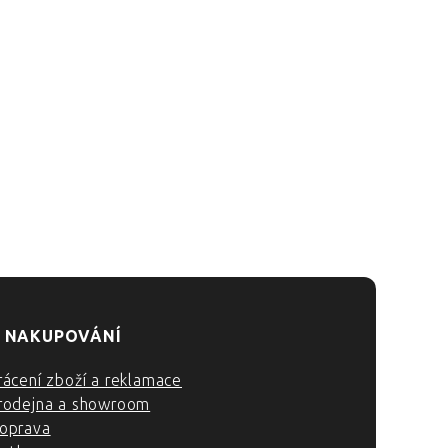
 NAKUPOVÁNÍ
rácení zboží a reklamace
rodejna a showroom
oprava