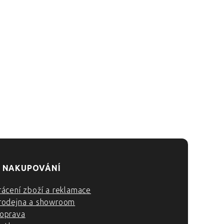
 NAKUPOVÁNÍ
rácení zboží a reklamace
rodejna a showroom
oprava