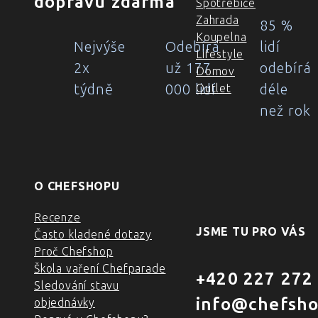
dopravu zdarma
Spotřebiče
Zahrada
85 %
Koupelna
Nejvýše
Odebírá
lidí
Lifestyle
2x
už 177
odebírá
Domov
týdně
000 lidí
déle
Outlet
než rok
O CHEFSHOPU
Recenze
JSME TU PRO VÁS
Často kladené dotazy
Proč Chefshop
Škola vaření Chefparade
+420 227 272
Sledování stavu
info@chefsho
objednávky