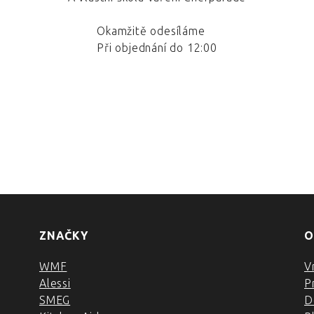
Okamžitě odesíláme
Při objednání do 12:00
ZNAČKY
O
WMF
V
Alessi
P
SMEG
D