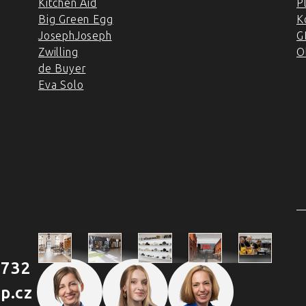
Kitchen Aid
P
Big Green Egg
K
JosephJoseph
G
Zwilling
O
de Buyer
Eva Solo
4 PRODEJNY A ŠKOLA
VAŘENÍ
2
 732
Škola
p.cz
Praha
Praha
Outlet
Brno
vaření