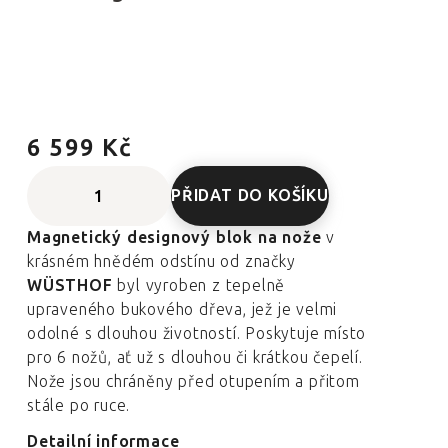
6 599 Kč
PŘIDAT DO KOŠÍKU
Magnetický designový blok na nože
v
krásném hnědém odstínu od značky
WÜSTHOF
byl vyroben z tepelně
upraveného bukového dřeva, jež je velmi
odolné s dlouhou životností. Poskytuje místo
pro 6 nožů, ať už s dlouhou či krátkou čepelí.
Nože jsou chráněny před otupením a přitom
stále po ruce.
Detailní informace