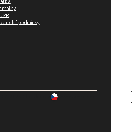
latba
ontakty
DPR
bchodní podmínky
007–2025 Chefshop.cz
www.chefshop.cz