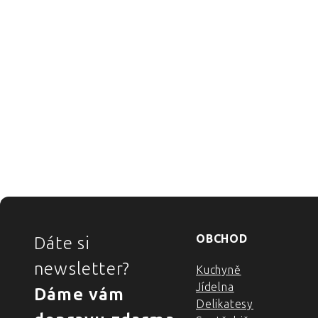
ZÁPATÍ
OBCHOD
Dáte si
newsletter?
Kuchyně
Jídelna
Dáme vám
Delikatesy