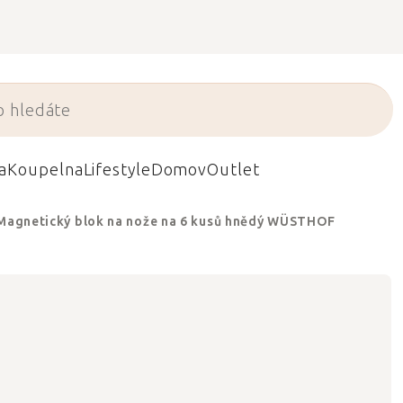
a
Koupelna
Lifestyle
Domov
Outlet
Magnetický blok na nože na 6 kusů hnědý WÜSTHOF