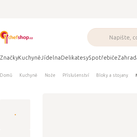
Přejít
na
obsah
Značky
Kuchyně
Jídelna
Delikatesy
Spotřebiče
Zahrad
Domů
Kuchyně
Nože
Příslušenství
Bloky a stojany