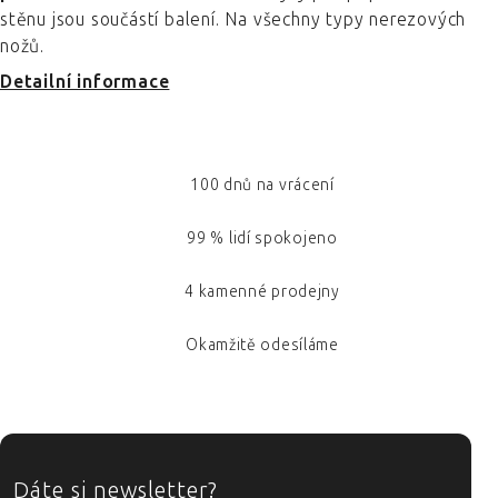
stěnu jsou součástí balení. Na všechny typy nerezových
nožů.
Detailní informace
100 dnů na vrácení
99 % lidí spokojeno
4 kamenné prodejny
Okamžitě odesíláme
ZÁPATÍ
Dáte si newsletter?