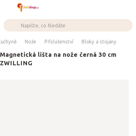
Přejít
na
obsah
Kuchyně
Nože
Příslušenství
Bloky a stojany
Magnetická lišta na nože černá 30 cm
ZWILLING