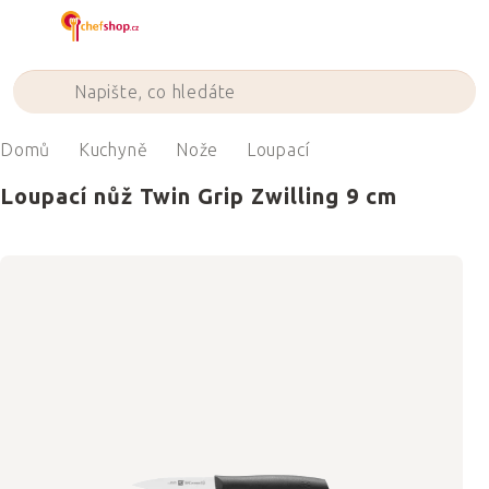
Přejít
na
obsah
Domů
Kuchyně
Nože
Loupací
Loupací nůž Twin Grip Zwilling 9 cm