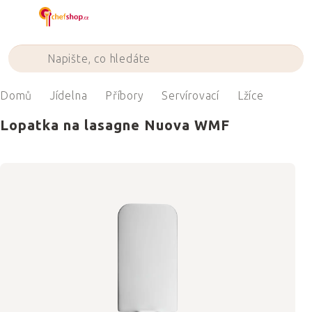
Přejít
na
obsah
Domů
Jídelna
Příbory
Servírovací
Lžíce
Lopatka na lasagne Nuova WMF