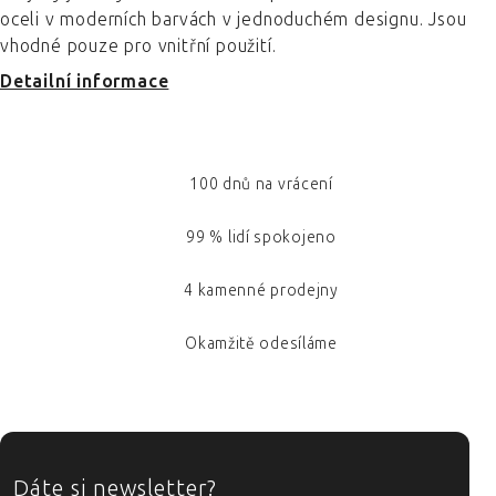
oceli v moderních barvách v jednoduchém designu. Jsou
vhodné pouze pro vnitřní použití.
Detailní informace
100 dnů na vrácení
99 % lidí spokojeno
4 kamenné prodejny
Okamžitě odesíláme
ZÁPATÍ
Dáte si newsletter?