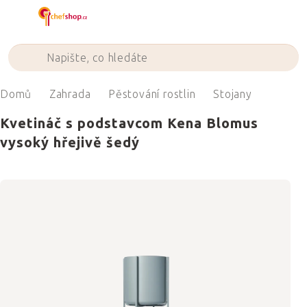
Přejít
na
obsah
Domů
Zahrada
Pěstování rostlin
Stojany
Kvetináč s podstavcom Kena Blomus
vysoký hřejivě šedý