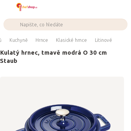
Přejít
na
obsah
ů
Kuchyně
Hrnce
Klasické hrnce
Litinové
Kulatý hrnec, tmavě modrá O 30 cm
Staub