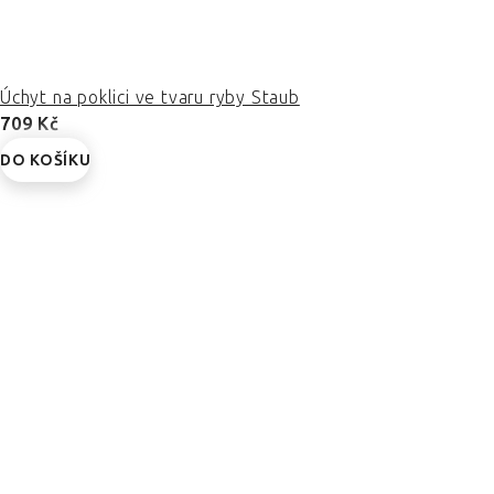
Úchyt na poklici ve tvaru ryby Staub
709 Kč
DO KOŠÍKU