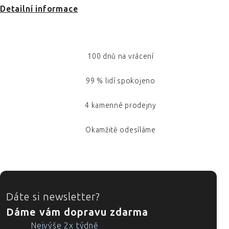
Detailní informace
100 dnů na vrácení
99 % lidí spokojeno
4 kamenné prodejny
Okamžitě odesíláme
ZÁPATÍ
Dáte si newsletter?
Dáme vám dopravu zdarma
Nejvýše 2x týdně