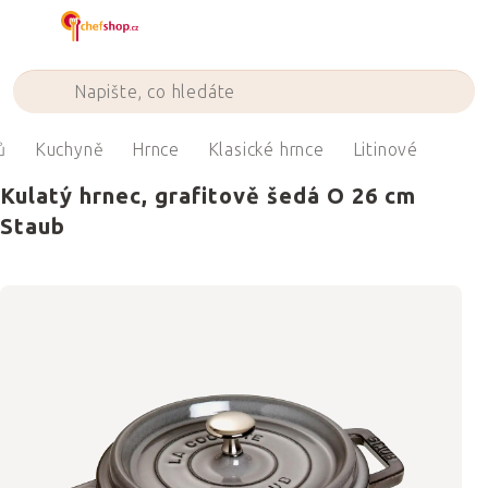
Přejít
na
obsah
ů
Kuchyně
Hrnce
Klasické hrnce
Litinové
Kulatý hrnec, grafitově šedá O 26 cm
Staub