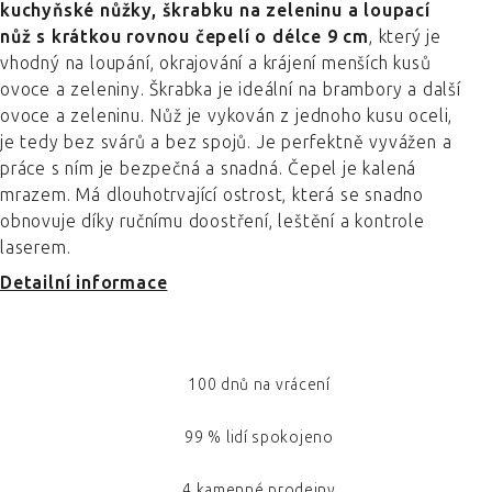
kuchyňské nůžky, škrabku na zeleninu a loupací
nůž s krátkou rovnou čepelí o délce 9 cm
, který je
vhodný na loupání, okrajování a krájení menších kusů
ovoce a zeleniny. Škrabka je ideální na brambory a další
ovoce a zeleninu. Nůž je vykován z jednoho kusu oceli,
je tedy bez svárů a bez spojů. Je perfektně vyvážen a
práce s ním je bezpečná a snadná. Čepel je kalená
mrazem. Má dlouhotrvající ostrost, která se snadno
obnovuje díky ručnímu doostření, leštění a kontrole
laserem.
Detailní informace
100 dnů na vrácení
99 % lidí spokojeno
4 kamenné prodejny