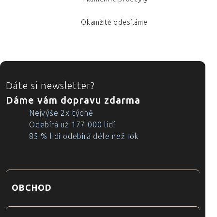
Okamžitě odesíláme
ZÁPATÍ
Dáte si newsletter?
Dáme vám dopravu zdarma
Nejvýše 2x týdně
Odebírá už 177 000 lidí
85 % lidí odebírá déle než rok
OBCHOD