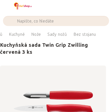
Přejít
na
obsah
ů
Kuchyně
Nože
Sady nožů
Bez stojanu
Kuchyňská sada Twin Grip Zwilling
červená 3 ks