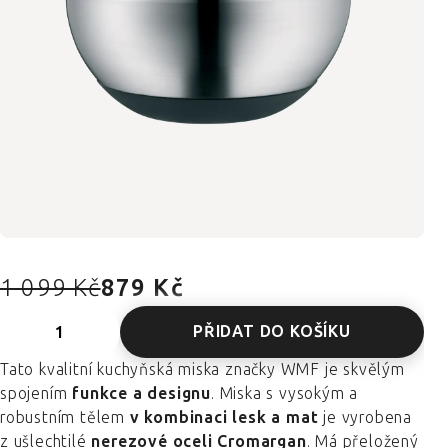
1 099 Kč
879 Kč
PŘIDAT DO KOŠÍKU
Tato kvalitní kuchyňská miska značky WMF je skvělým
spojením
funkce a designu
. Miska s vysokým a
robustním tělem
v kombinaci lesk a mat
je vyrobena
z ušlechtilé
nerezové oceli Cromargan
. Má přeložený