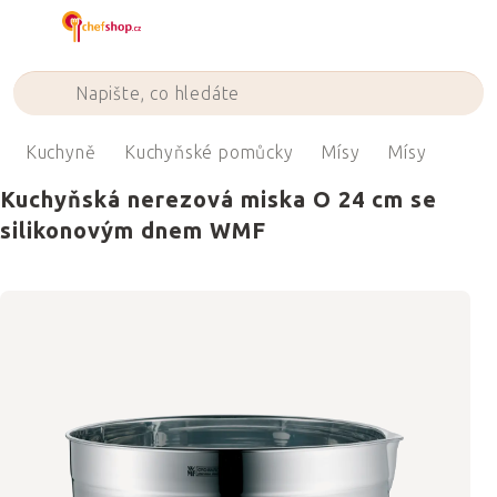
Přejít
na
obsah
Kuchyně
Kuchyňské pomůcky
Mísy
Mísy
Kuchyňská nerezová miska O 24 cm se
silikonovým dnem WMF