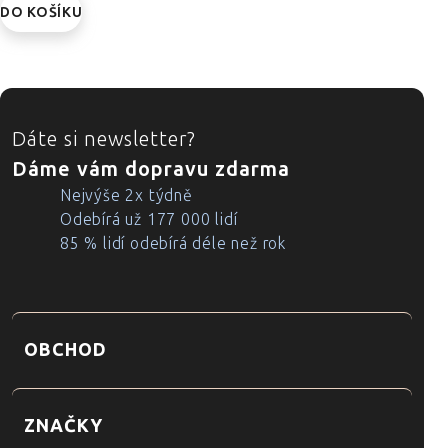
DO KOŠÍKU
ZÁPATÍ
Dáte si newsletter?
Dáme vám dopravu zdarma
Nejvýše 2x týdně
Odebírá už 177 000 lidí
85 % lidí odebírá déle než rok
OBCHOD
ZNAČKY