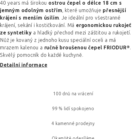
40 years má širokou
ostrou čepel o délce 18 cm s
jemným odolným ostřím
, které umožňuje
přesnější
krájení s menším úsilím
. Je ideální pro všestranné
krájení, sekání i kostičkování. Má
ergonomickou rukojeť
ze syntetiky
a hladký přechod mezi záštitou a rukojetí.
Nůž je kovaný z jednoho kusu speciální oceli a má
mrazem kalenou a
ručně broušenou čepel FRIODUR®
.
Skvělý pomocník do každé kuchyně.
Detailní informace
100 dnů na vrácení
99 % lidí spokojeno
4 kamenné prodejny
Okamžitě odesíláme