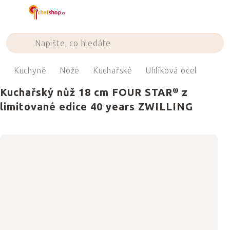
Přejít
na
obsah
ů
Kuchyně
Nože
Kuchařské
Uhlíková ocel
Kuchařský nůž 18 cm FOUR STAR® z
limitované edice 40 years ZWILLING