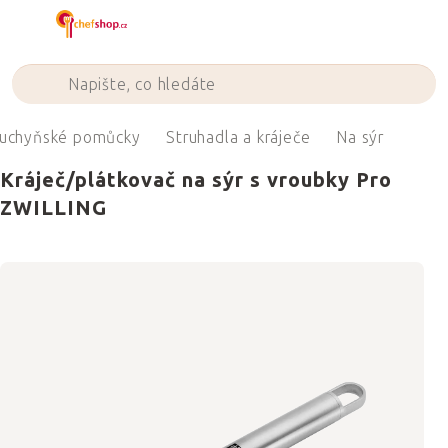
Přejít
na
obsah
uchyňské pomůcky
Struhadla a kráječe
Na sýr
Kráječ/plátkovač na sýr s vroubky Pro
ZWILLING