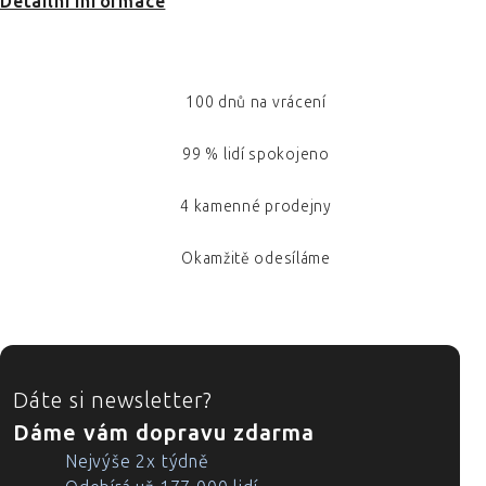
Detailní informace
100 dnů na vrácení
99 % lidí spokojeno
4 kamenné prodejny
Okamžitě odesíláme
ZÁPATÍ
Dáte si newsletter?
Dáme vám dopravu zdarma
Nejvýše 2x týdně