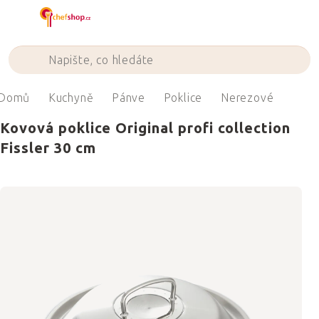
Přejít
na
obsah
Domů
Kuchyně
Pánve
Poklice
Nerezové
Kovová poklice Original profi collection
Fissler 30 cm