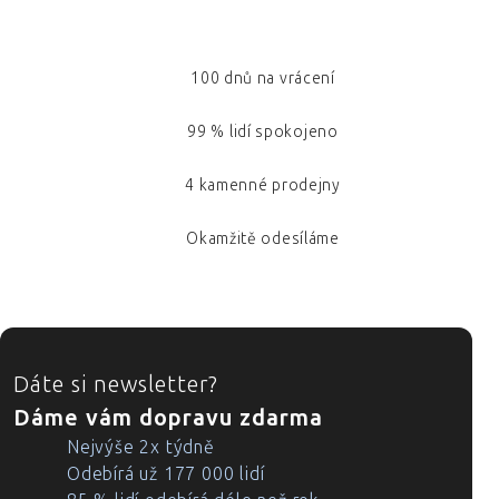
100 dnů na vrácení
99 % lidí spokojeno
4 kamenné prodejny
Okamžitě odesíláme
ZÁPATÍ
Dáte si newsletter?
Dáme vám dopravu zdarma
Nejvýše 2x týdně
Odebírá už 177 000 lidí