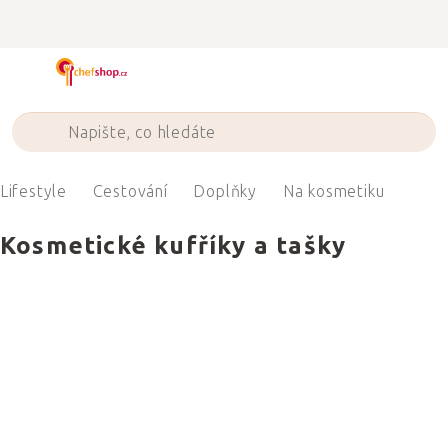
Přejít
na
obsah
Lifestyle
Cestování
Doplňky
Na kosmetiku
Kosmetické kufříky a tašky