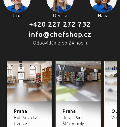
Jana
Denisa
Hana
+420 227 272 732
info@chefshop.cz
Odpovídáme do 24 hodin
4 PRODEJNY A ŠKOLA VAŘENÍ
Praha
Praha
Outlet
Holešovická
Retail Park
Volta Re
tržnice
Štěrboholy