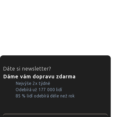
ZÁPATÍ
Dáte si newsletter?
Dáme vám dopravu zdarma
Nejvýše 2x týdně
Odebírá už 177 000 lidí
85 % lidí odebírá déle než rok