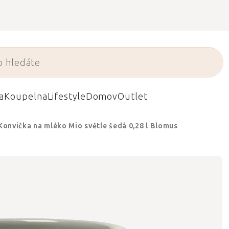
a
Koupelna
Lifestyle
Domov
Outlet
Konvička na mléko Mio světle šedá 0,28 l Blomus