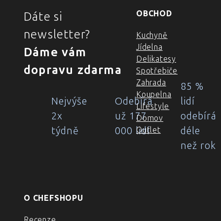
OBCHOD
Dáte si
newsletter?
Kuchyně
Jídelna
Dáme vám
Delikatesy
dopravu zdarma
Spotřebiče
Zahrada
85 %
Koupelna
Nejvýše
Odebírá
lidí
Lifestyle
2x
už 177
odebírá
Domov
týdně
000 lidí
déle
Outlet
než rok
O CHEFSHOPU
Recenze