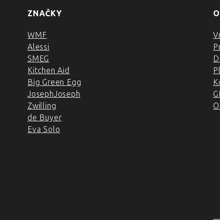
ZNAČKY
O
WMF
V
Alessi
P
SMEG
D
Kitchen Aid
P
Big Green Egg
K
JosephJoseph
G
Zwilling
O
de Buyer
Eva Solo
4 PRODEJNY A ŠKOLA
VAŘENÍ