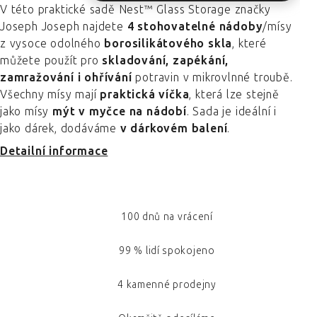
V této praktické sadě Nest™ Glass Storage značky
Joseph Joseph najdete
4 stohovatelné nádoby
/mísy
z vysoce odolného
borosilikátového skla
, které
můžete použít pro
skladování, zapékání,
zamražování i ohřívání
potravin v mikrovlnné troubě.
Všechny mísy mají
praktická víčka
, která lze stejně
jako mísy
mýt v myčce na nádobí
. Sada je ideální i
jako dárek, dodáváme
v dárkovém balení
.
Detailní informace
100 dnů na vrácení
99 % lidí spokojeno
4 kamenné prodejny