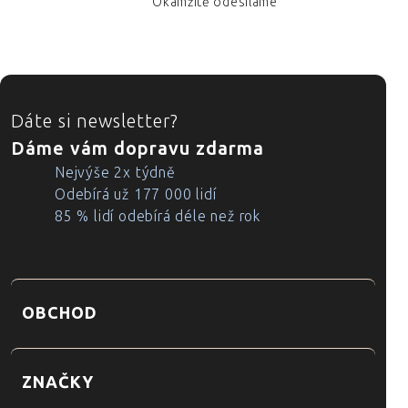
Okamžitě odesíláme
ZÁPATÍ
Dáte si newsletter?
Dáme vám dopravu zdarma
Nejvýše 2x týdně
Odebírá už 177 000 lidí
85 % lidí odebírá déle než rok
OBCHOD
ZNAČKY