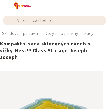
Přejít
na
obsah
Skladování potravin
Dózy na potraviny
Sady
Kompaktní sada skleněných nádob s
víčky Nest™ Glass Storage Joseph
Joseph