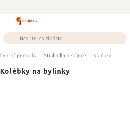
Přejít
na
obsah
chyňské pomůcky
Struhadla a kráječe
Kolébky
Kolébky na bylinky