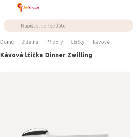
Přejít
na
obsah
Domů
Jídelna
Příbory
Lžičky
Kávové
Kávová lžička Dinner Zwilling