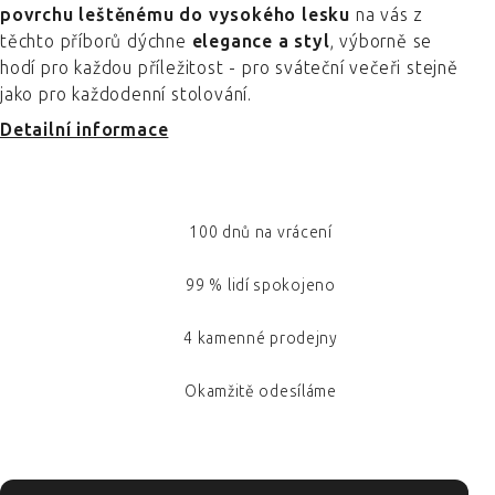
povrchu leštěnému do vysokého lesku
na vás z
těchto příborů dýchne
elegance a styl
, výborně se
hodí pro každou příležitost - pro sváteční večeři stejně
jako pro každodenní stolování.
Detailní informace
100 dnů na vrácení
99 % lidí spokojeno
4 kamenné prodejny
Okamžitě odesíláme
ZÁPATÍ