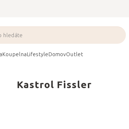
a
Koupelna
Lifestyle
Domov
Outlet
Kastrol Fissler