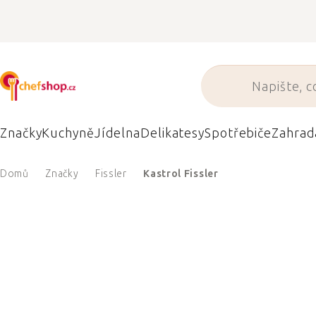
Přejít
na
obsah
Značky
Kuchyně
Jídelna
Delikatesy
Spotřebiče
Zahrad
Domů
Značky
Fissler
Kastrol Fissler