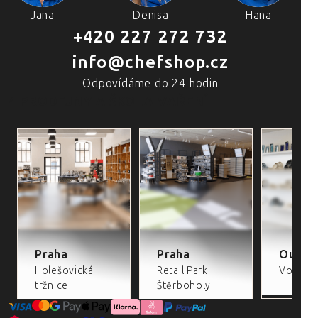
Jana
Denisa
Hana
+420 227 272 732
info@chefshop.cz
Odpovídáme do 24 hodin
4 PRODEJNY A ŠKOLA VAŘENÍ
Praha
Praha
Outlet
Holešovická
Retail Park
Volta Re
tržnice
Štěrboholy