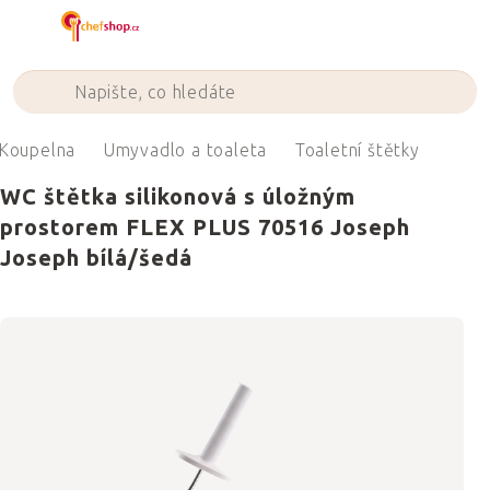
Přejít
na
obsah
Koupelna
Umyvadlo a toaleta
Toaletní štětky
WC štětka silikonová s úložným
prostorem FLEX PLUS 70516 Joseph
Joseph bílá/šedá