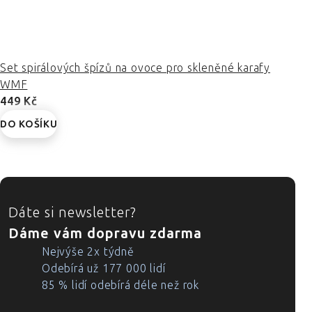
Set spirálových špízů na ovoce pro skleněné karafy
WMF
449 Kč
DO KOŠÍKU
ZÁPATÍ
Dáte si newsletter?
Dáme vám dopravu zdarma
Nejvýše 2x týdně
Odebírá už 177 000 lidí
85 % lidí odebírá déle než rok