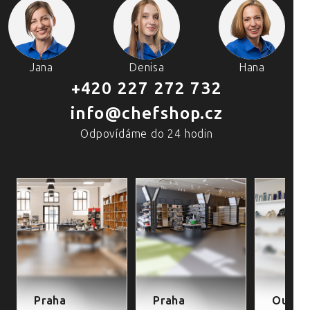
Jana
Denisa
Hana
+420 227 272 732
info@chefshop.cz
Odpovídáme do 24 hodin
4 PRODEJNY A ŠKOLA VAŘENÍ
Praha
Praha
Outlet