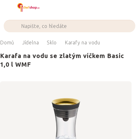
Přejít
na
obsah
Domů
Jídelna
Sklo
Karafy na vodu
Karafa na vodu se zlatým víčkem Basic
1,0 l WMF