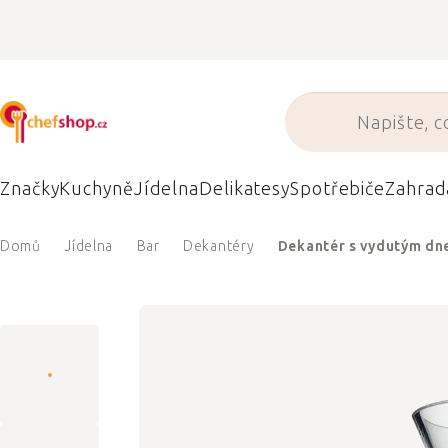
Přejít
na
obsah
Značky
Kuchyně
Jídelna
Delikatesy
Spotřebiče
Zahrad
Domů
Jídelna
Bar
Dekantéry
Dekantér s vydutým d