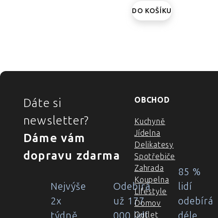
DO KOŠÍKU
ZÁPATÍ
OBCHOD
Dáte si
newsletter?
Kuchyně
Jídelna
Dáme vám
Delikatesy
dopravu zdarma
Spotřebiče
Zahrada
85 %
Koupelna
Nejvýše
Odebírá
lidí
Lifestyle
2x
už 177
odebírá
Domov
týdně
000 lidí
déle
Outlet