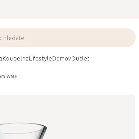
a
Koupelna
Lifestyle
Domov
Outlet
nem WMF