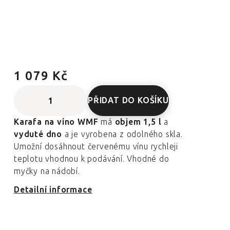
1 079 Kč
PŘIDAT DO KOŠÍKU
Karafa na víno WMF
má
objem 1,5 l
a
vyduté dno
a je vyrobena z odolného skla.
Umožní dosáhnout červenému vínu rychleji
teplotu vhodnou k podávání. Vhodné do
myčky na nádobí.
Detailní informace