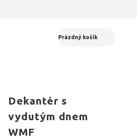
Prázdný košík
Nákupní košík
Dekantér s
vydutým dnem
WMF