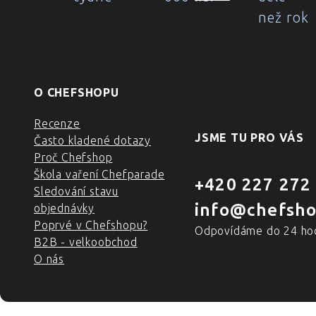
než rok
O CHEFSHOPU
Recenze
JSME TU PRO VÁS
Často kladené dotazy
Proč Chefshop
Škola vaření Chefparade
+420 227 272
Sledování stavu
info@chefsho
objednávky
Poprvé v Chefshopu?
Odpovídáme do 24 ho
B2B - velkoobchod
O nás