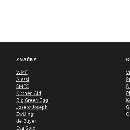
ZNAČKY
O
WMF
V
Alessi
P
SMEG
D
Kitchen Aid
P
Big Green Egg
K
JosephJoseph
G
Zwilling
O
de Buyer
Eva Solo