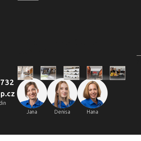
4 PRODEJNY A ŠKOLA
VAŘENÍ
2
 732
Škola
p.cz
Praha
Praha
Outlet
Brno
vaření
Holešovická
Retail Park
Praha
Náměstí
din
Chefpa
tržnice
Štěrboholy
Svobody
Volta
Jana
Denisa
Hana
Holešovi
Real
tržnice
Zličín