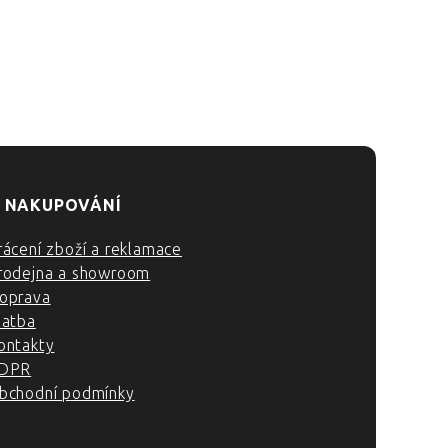
 NAKUPOVÁNÍ
rácení zboží a reklamace
rodejna a showroom
oprava
latba
ontakty
DPR
bchodní podmínky