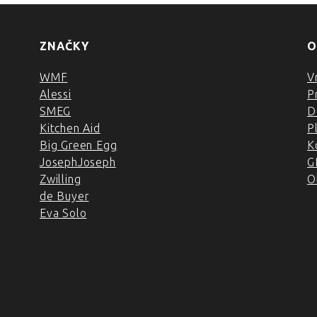
ZNAČKY
O
WMF
V
Alessi
P
SMEG
D
Kitchen Aid
P
Big Green Egg
K
JosephJoseph
G
Zwilling
O
de Buyer
Eva Solo
4 PRODEJNY A ŠKOLA