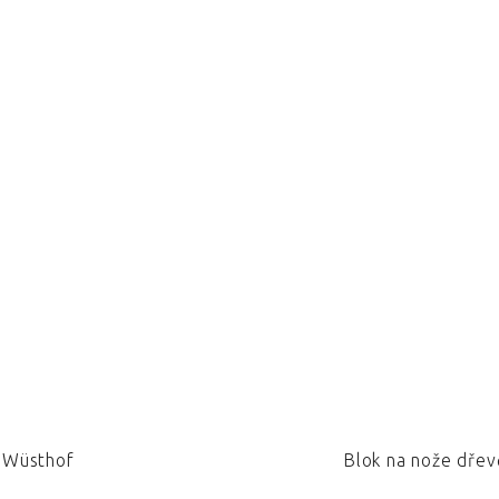
, Wüsthof
Blok na nože dře