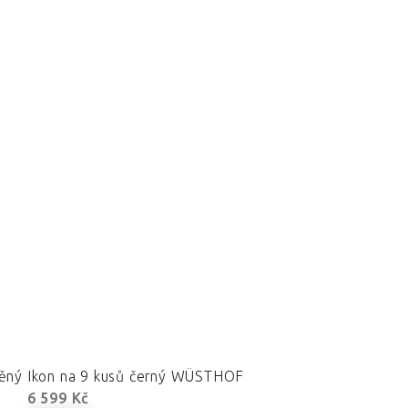
věný Ikon na 9 kusů černý WÜSTHOF
6 599 Kč