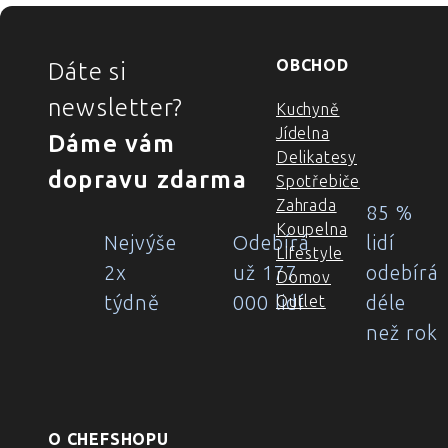
ZÁPATÍ
OBCHOD
Dáte si
newsletter?
Kuchyně
Jídelna
Dáme vám
Delikatesy
dopravu zdarma
Spotřebiče
Zahrada
85 %
Koupelna
Nejvýše
Odebírá
lidí
Lifestyle
2x
už 177
odebírá
Domov
týdně
000 lidí
déle
Outlet
než rok
O CHEFSHOPU