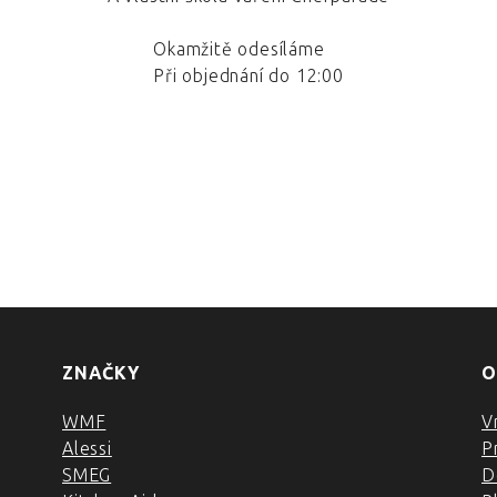
Okamžitě odesíláme
Při objednání do 12:00
ZNAČKY
O
WMF
V
Alessi
P
SMEG
D