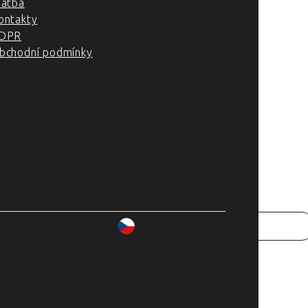
latba
ontakty
DPR
bchodní podmínky
007–2025 Chefshop.cz
www.chefshop.cz