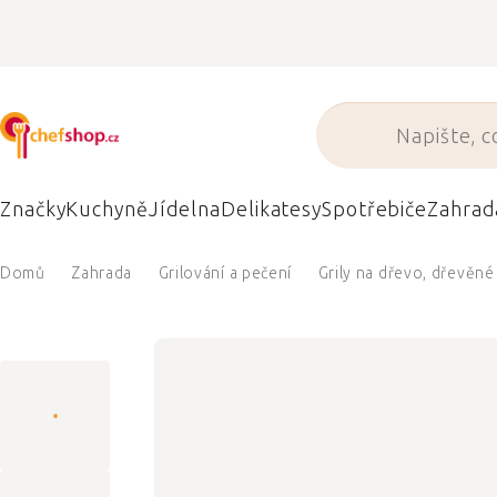
Přejít
na
obsah
Značky
Kuchyně
Jídelna
Delikatesy
Spotřebiče
Zahrad
Domů
Zahrada
Grilování a pečení
Grily na dřevo, dřevěné 