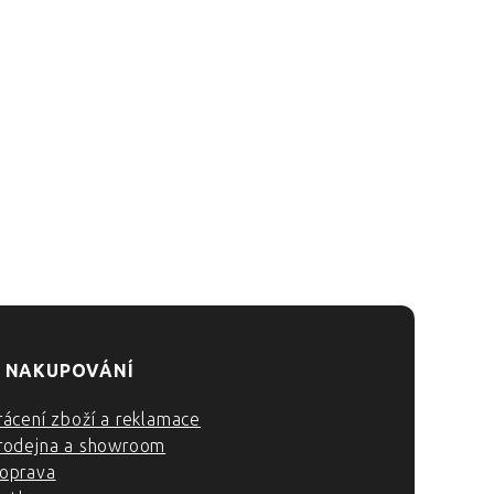
 NAKUPOVÁNÍ
rácení zboží a reklamace
rodejna a showroom
oprava