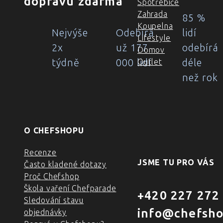
dopravu zdarma
Spotřebiče
Zahrada
85 %
Koupelna
Nejvýše
Odebírá
lidí
Lifestyle
2x
už 177
odebírá
Domov
týdně
000 lidí
déle
Outlet
než rok
O CHEFSHOPU
Recenze
JSME TU PRO VÁS
Často kladené dotazy
Proč Chefshop
Škola vaření Chefparade
+420 227 272
Sledování stavu
info@chefsho
objednávky