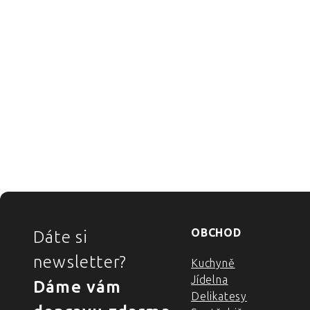
ZÁPATÍ
OBCHOD
Dáte si
newsletter?
Kuchyně
Jídelna
Dáme vám
Delikatesy