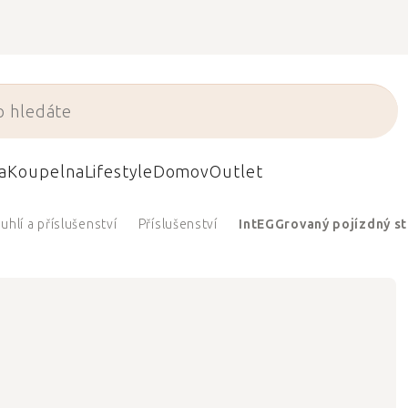
a
Koupelna
Lifestyle
Domov
Outlet
uhlí a příslušenství
Příslušenství
IntEGGrovaný pojízdný st