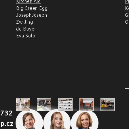
Kitchen Aid
P
Big Green Egg
K
JosephJoseph
G
Zwilling
O
de Buyer
Eva Solo
4 PRODEJNY A ŠKOLA
VAŘENÍ
2
 732
Škola
p.cz
Praha
Praha
Outlet
Brno
vaření