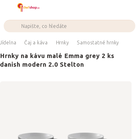
Přejít
na
obsah
Jídelna
Čaj a káva
Hrnky
Samostatné hrnky
Hrnky na kávu malé Emma grey 2 ks
danish modern 2.0 Stelton