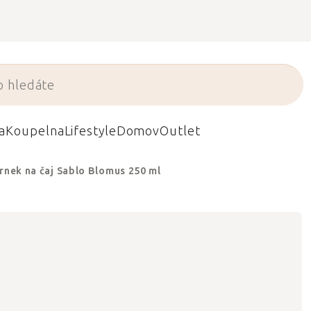
a
Koupelna
Lifestyle
Domov
Outlet
rnek na čaj Sablo Blomus 250 ml