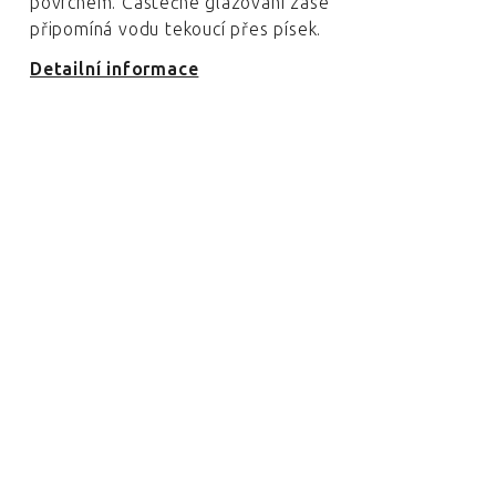
povrchem. Částečné glazování zase
připomíná vodu tekoucí přes písek.
Detailní informace