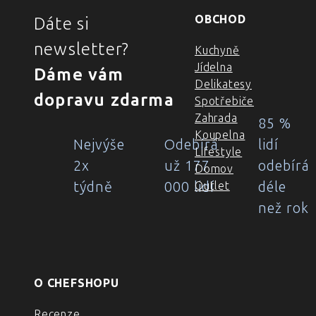
OBCHOD
Dáte si
newsletter?
Kuchyně
Jídelna
Dáme vám
Delikatesy
dopravu zdarma
Spotřebiče
Zahrada
85 %
Koupelna
Nejvýše
Odebírá
lidí
Lifestyle
2x
už 177
odebírá
Domov
týdně
000 lidí
déle
Outlet
než rok
O CHEFSHOPU
Recenze