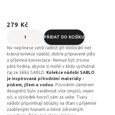
279 Kč
PŘIDAT DO KOŠÍKU
Nic nepřinese větší radost při stolování než
krásná kolekce nádobí, dobře připravené jídlo
a příjemná konverzace. Nemusí být zrovna
pátá hodina, abyste si mohli v klidu vychutnat
čaj ze šálků SABLO.
Kolekce nádobí SABLO
je inspirovaná přírodními materiály -
pískem, jílem a vodou
. Původním záměrem
designérů bylo zasáhnout více smyslů, nejen
oči, a výsledek hovoří sám za sebe. Tvary
nádobí připomínají oblázky na dlani s příjemně
zaoblenými hranami a mírně zdrsněným