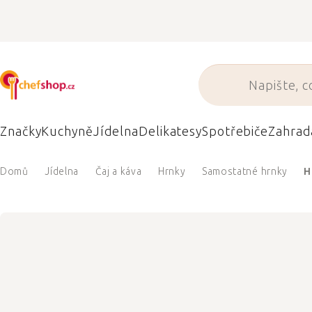
Přejít
na
obsah
Značky
Kuchyně
Jídelna
Delikatesy
Spotřebiče
Zahrad
Domů
Jídelna
Čaj a káva
Hrnky
Samostatné hrnky
H