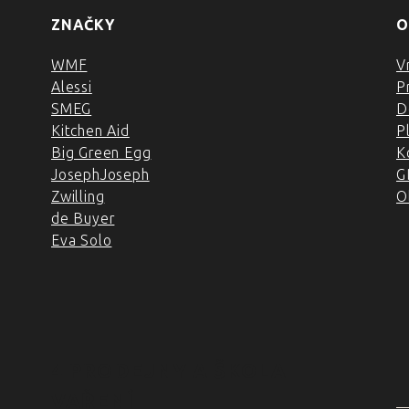
ZNAČKY
O
WMF
V
Alessi
P
SMEG
D
Kitchen Aid
P
Big Green Egg
K
JosephJoseph
G
Zwilling
O
de Buyer
Eva Solo
4 PRODEJNY A ŠKOLA
VAŘENÍ