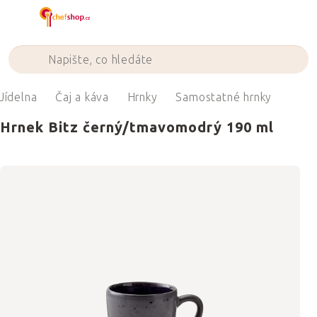
Přejít
na
obsah
Jídelna
Čaj a káva
Hrnky
Samostatné hrnky
Hrnek Bitz černý/tmavomodrý 190 ml