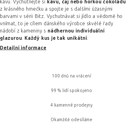
kávu. Vychutnejte si
kávu, čaj nebo horkou čokoládu
z krásného hrnečku a spojte je s dalšími úžasnými
barvami v sérii Bitz. Vychutnávat si jídlo a vědomě ho
vnímat, to je cílem dánského výrobce skvělé řady
nádobí z kameniny s
nádhernou individuální
glazurou
.
Každý kus je tak unikátní
.
Detailní informace
100 dnů na vrácení
99 % lidí spokojeno
4 kamenné prodejny
Okamžitě odesíláme