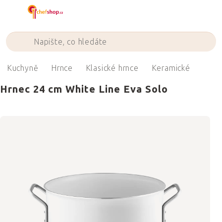
Přejít
na
obsah
Kuchyně
Hrnce
Klasické hrnce
Keramické
Hrnec 24 cm White Line Eva Solo