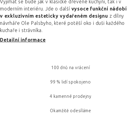
Vyjímat se bude jak v klasické dřevěné kuchyni, tak i v
moderním interiéru. Jde o další
vysoce funkční nádobí
v exkluzivním esteticky vydařeném designu
z dílny
návrháře Ole Palsbyho, které potěší oko i duši každého
kuchaře i strávníka.
Detailní informace
100 dnů na vrácení
99 % lidí spokojeno
4 kamenné prodejny
Okamžitě odesíláme