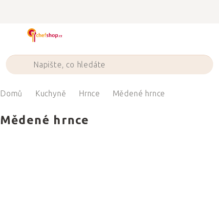
Přejít
na
obsah
Domů
Kuchyně
Hrnce
Mědené hrnce
Mědené hrnce