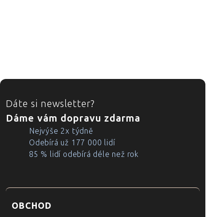
ZÁPATÍ
Dáte si newsletter?
Dáme vám dopravu zdarma
Nejvýše 2x týdně
Odebírá už 177 000 lidí
85 % lidí odebírá déle než rok
OBCHOD