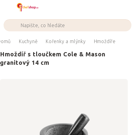
Přejít
na
obsah
Domů
Kuchyně
Kořenky a mlýnky
Hmoždíře
Hmoždíř s tloučkem Cole & Mason
granitový 14 cm