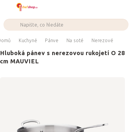
Přejít
na
obsah
Domů
Kuchyně
Pánve
Na soté
Nerezové
Hluboká pánev s nerezovou rukojetí O 28
cm MAUVIEL